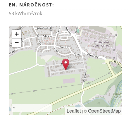
EN. NÁROČNOST:
2
53 kWh/m
/rok
+
−
?
Leaflet
OpenStreetMap
|
©