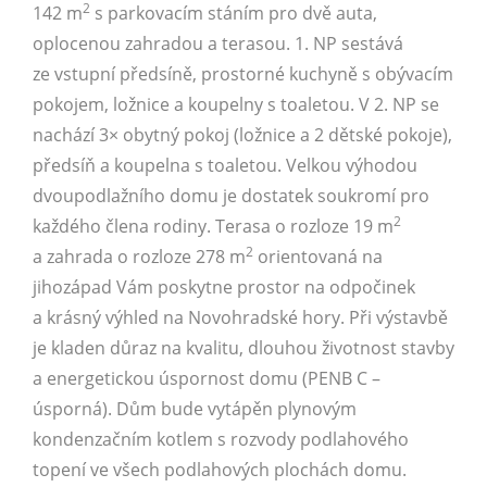
2
142 m
s parkovacím stáním pro dvě auta,
oplocenou zahradou a terasou. 1. NP sestává
ze vstupní předsíně, prostorné kuchyně s obývacím
pokojem, ložnice a koupelny s toaletou. V 2. NP se
nachází 3× obytný pokoj (ložnice a 2 dětské pokoje),
předsíň a koupelna s toaletou. Velkou výhodou
dvoupodlažního domu je dostatek soukromí pro
2
každého člena rodiny. Terasa o rozloze 19 m
2
a zahrada o rozloze 278 m
orientovaná na
jihozápad Vám poskytne prostor na odpočinek
a krásný výhled na Novohradské hory. Při výstavbě
je kladen důraz na kvalitu, dlouhou životnost stavby
a energetickou úspornost domu (PENB C –
úsporná). Dům bude vytápěn plynovým
kondenzačním kotlem s rozvody podlahového
topení ve všech podlahových plochách domu.