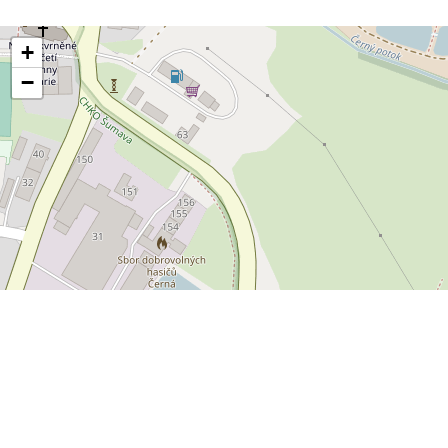
+
−
Leaflet
OpenStreetMap
|
©
POLYWEB S.R.O.