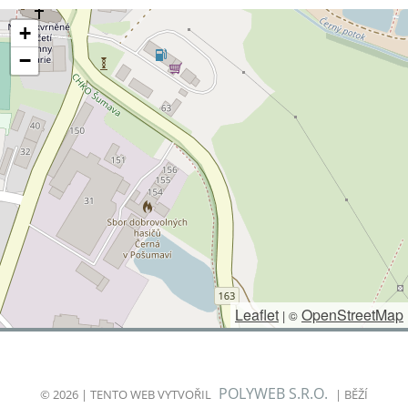
+
−
Leaflet
OpenStreetMap
|
©
POLYWEB S.R.O.
© 2026 | TENTO WEB VYTVOŘIL
| BĚŽÍ