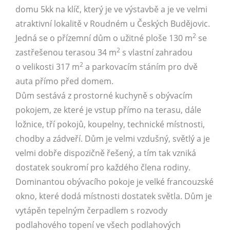
domu 5kk na klíč, který je ve výstavbě a je ve velmi
atraktivní lokalitě v Roudném u Českých Budějovic.
2
Jedná se o přízemní dům o užitné ploše 130 m
se
2
zastřešenou terasou 34 m
s vlastní zahradou
2
o velikosti 317 m
a parkovacím stáním pro dvě
auta přímo před domem.
Dům sestává z prostorné kuchyně s obývacím
pokojem, ze které je vstup přímo na terasu, dále
ložnice, tří pokojů, koupelny, technické místnosti,
chodby a zádveří. Dům je velmi vzdušný, světlý a je
velmi dobře dispozičně řešený, a tím tak vzniká
dostatek soukromí pro každého člena rodiny.
Dominantou obývacího pokoje je velké francouzské
okno, které dodá místnosti dostatek světla. Dům je
vytápěn tepelným čerpadlem s rozvody
podlahového topení ve všech podlahových